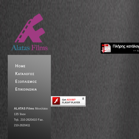
ALATAS Films
Μενελάου
135 Ίλιον
Τηλ. 210-2620410 Fax.
210-2620411