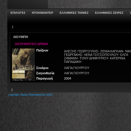
ΕΠΙΛΟΓΕΣ
ΝΤΟΚΙΜΑΝΤΕΡ
ΕΛΛΗΝΙΚΕΣ ΤΑΙΝΙΕΣ
ΕΛΛΗΝΙΚΕΣ ΣΕΙΡΕΣ
Ξ
1
ΛΙΟΥΜΠΗ
ΑΙΣΘΗΜΑΤΙΚΟ ΔΡΑΜΑ
Παίζουν
ΑΛΕΞΗΣ ΓΕΩΡΓΟΥΛΗΣ
-
ΖΕΝΙΑ ΚΑΠΛΑΝ
-
ΝΙΚ
ΓΕΩΡΓΑΚΗΣ
-
ΛΕΝΑ ΤΣΙΤΣΟΠΟΥΛΟΥ
-
ΟΛΓΑ
ΖΑΜΑΝΗ
-
ΤΟΝΥ ΔΗΜΗΤΡΙΟΥ
-
ΚΑΤΕΡΙΝΑ
ΠΑΠΑΔΑΚΗ
Σενάριο
ΛΑΓΙΑ ΓΙΟΥΡΓΟΥ
Σκηνοθεσία
ΛΑΓΙΑ ΓΙΟΥΡΓΟΥ
Παραγωγή
2004
1
copyright Alatas Entertainment 2010